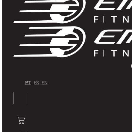
PT
ES
EN