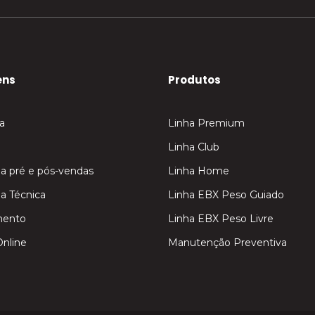
ens
Produtos
a
Linha Premium
Linha Club
ia pré e pós-vendas
Linha Home
ia Técnica
Linha EBX Peso Guiado
mento
Linha EBX Peso Livre
Online
Manutenção Preventiva