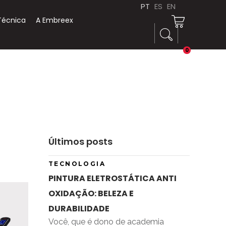
PT
ES
EN
Técnica
A Embreex
0
Últimos posts
TECNOLOGIA
PINTURA ELETROSTÁTICA ANTI
OXIDAÇÃO: BELEZA E
DURABILIDADE
Você, que é dono de academia