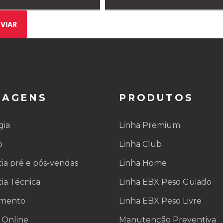
TAGENS
PRODUTOS
gia
Linha Premium
o
Linha Club
cia pré e pós-vendas
Linha Home
cia Técnica
Linha EBX Peso Guiado
amento
Linha EBX Peso Livre
 Online
Manutenção Preventiva