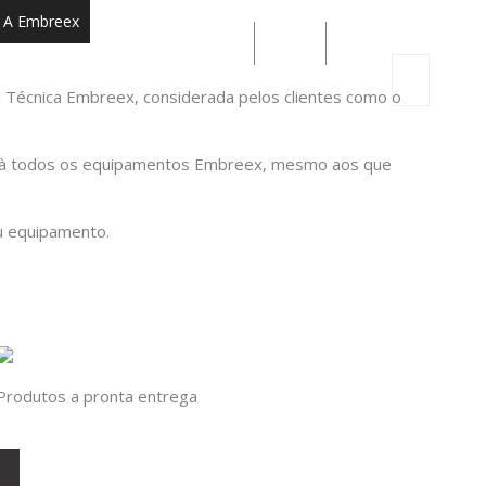
A Embreex
PT
ES
EN
0
Técnica Embreex, considerada pelos clientes como o
al, à todos os equipamentos Embreex, mesmo aos que
u equipamento.
Produtos a pronta entrega