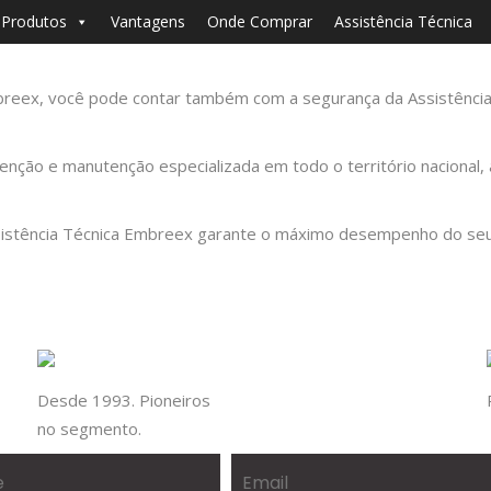
Produtos
Vantagens
Onde Comprar
Assistência Técnica
reex, você pode contar também com a segurança da Assistência 
venção e manutenção especializada em todo o território nacion
Assistência Técnica Embreex garante o máximo desempenho do se
Desde 1993. Pioneiros
no segmento.