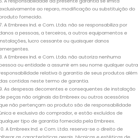
A responsabilidade da presente garantia se limita
exclusivamente ao reparo, modificação ou substituição do
produto fornecido.
A Embreex Ind. e Com. Ltda. não se responsabiliza por
danos a pessoas, a terceiros, a outros equipamentos e
instalações, lucro cessante ou quaisquer danos
emergentes.
A Embreex Ind. e Com. Ltda. não autoriza nenhuma
pessoa ou entidade a assumir em seu nome qualquer outra
responsabilidade relativa à garantia de seus produtos além
das contidas neste termo de garantia.
As despesas decorrentes e consequentes de instalação
de peças não originais da Embreex ou outros acessórios
que não pertençam ao produto são de responsabilidade
única e exclusiva do comprador, e estão excluídos de
qualquer tipo de garantia fornecida pela Embreex.
A Embreex Ind. e Com. Ltda. reserva-se o direito de
alterar as características gerais, técnicas e estéticas de