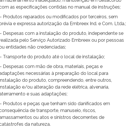
armazenamento inadequado, manutenção em desacordo
com as especificações contidas no manual de instruções;
– Produtos reparados ou modificados por terceiros, sem
prévia e expressa autorização da Embreex Ind. e Com. Ltda.;
– Despesas com a instalação do produto, independente se
realizada pelo Serviço Autorizado Embreex ou por pessoas
ou entidades não credenciadas;
– Transporte do produto até o local de instalação;
– Despesas com mão de obra, materiais, peças e
adaptações necessárias à preparação do local para
instalação do produto, compreendendo, entre outros,
instalação e/ou alteração da rede elétrica, alvenaria,
aterramento e suas adaptações;
– Produtos e peças que tenham sido danificados em
consequência de transporte, manuseio, riscos,
amassamentos ou atos e sinistros decorrentes de
catástrofes da natureza.