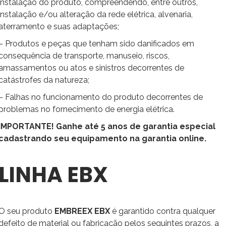
instalação do produto, compreendendo, entre outros,
instalação e/ou alteração da rede elétrica, alvenaria,
aterramento e suas adaptações;
– Produtos e peças que tenham sido danificados em
consequência de transporte, manuseio, riscos,
amassamentos ou atos e sinistros decorrentes de
catástrofes da natureza;
– Falhas no funcionamento do produto decorrentes de
problemas no fornecimento de energia elétrica.
IMPORTANTE! Ganhe até 5 anos de garantia especial
cadastrando seu equipamento na garantia online.
LINHA EBX
O seu produto
EMBREEX EBX
é garantido contra qualquer
defeito de material ou fabricação pelos seguintes prazos, a