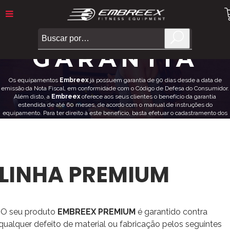
TERMO DE
GARANTIA
Os equipamentos
Embreex
já possuem garantia de 90 dias desde a data de
emissão da Nota Fiscal, em conformidade com o Código de Defesa do Consumidor.
Além disto, a
Embreex
oferece aos seus clientes o benefício da garantia
estendida de até 60 meses, de acordo com o manual de instruções do
equipamento. Para ter direito à este benefício, basta efetuar o cadastramento dos
dados solicitados no formulário ao lado.
É rápido e gratuito!
CADASTRAR PRODUTO
LINHA PREMIUM
O seu produto
EMBREEX PREMIUM
é garantido contra
qualquer defeito de material ou fabricação pelos seguintes