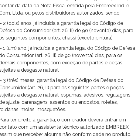
contar da data da Nota Fiscal emitida pela Embreex Ind. e
Com. Ltda. ou pelos distribuidores autorizados, sendo:
– 2 (dois) anos, já incluída a garantia legal do Código de
Defesa do Consumidor (art. 26, II) de 90 (noventa) dias, para
os seguintes componentes: chassi (exceto pintura).
– 1 (um) ano, já incluída a garantia legal do Código de Defesa
do Consumidor (art. 26, II) de 90 (noventa) dias, para os
demais componentes, com exceção de partes e peças
sujeitas a desgaste natural.
– 3 (três) meses, garantia legal do Código de Defesa do
Consumidor (art. 26, II) para as seguintes partes e peças
sujeitas a desgaste natural: espumas, adesivos, regulagens
de ajuste, carenagens, assentos ou encostos, roletes,
roldanas, molas, mosquetões.
Para ter direito à garantia, o comprador deverá entrar em
contato com um assistente técnico autorizado EMBREEX
assim que perceber alguma não conformidade no produto.