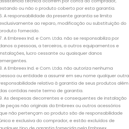
assistência técnica ocorrem por conta do comprador,
estando ou não o produto coberto por esta garantia.
A responsabilidade da presente garantia se limita
exclusivamente ao reparo, modificação ou substituição do
produto fornecido.
A Embreex Ind. e Com. Ltda. não se responsabiliza por
danos a pessoas, a terceiros, a outros equipamentos e
instalações, lucro cessante ou quaisquer danos
emergentes.
A Embreex Ind. e Com. Ltda. não autoriza nenhuma
pessoa ou entidade a assumir em seu nome qualquer outra
responsabilidade relativa à garantia de seus produtos além
das contidas neste termo de garantia.
As despesas decorrentes e consequentes de instalação
de peças não originais da Embreex ou outros acessórios
que não pertençam ao produto são de responsabilidade
única e exclusiva do comprador, e estão excluídos de
qualquer tipo de garantia fornecida pela Embreex.