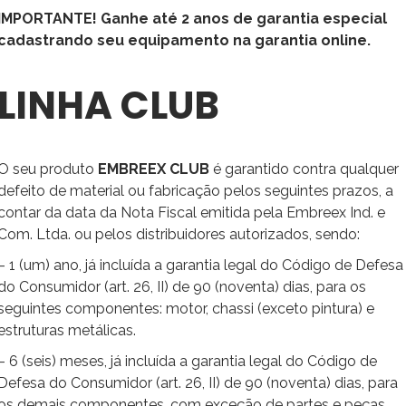
IMPORTANTE! Ganhe até 2 anos de garantia especial
cadastrando seu equipamento na garantia online.
LINHA CLUB
O seu produto
EMBREEX CLUB
é garantido contra qualquer
defeito de material ou fabricação pelos seguintes prazos, a
contar da data da Nota Fiscal emitida pela Embreex Ind. e
Com. Ltda. ou pelos distribuidores autorizados, sendo:
– 1 (um) ano, já incluída a garantia legal do Código de Defesa
do Consumidor (art. 26, II) de 90 (noventa) dias, para os
seguintes componentes: motor, chassi (exceto pintura) e
estruturas metálicas.
– 6 (seis) meses, já incluída a garantia legal do Código de
Defesa do Consumidor (art. 26, II) de 90 (noventa) dias, para
os demais componentes, com exceção de partes e peças