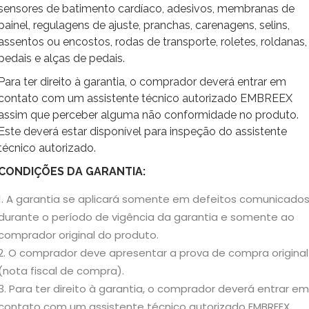
sensores de batimento cardíaco, adesivos, membranas de
painel, regulagens de ajuste, pranchas, carenagens, selins,
assentos ou encostos, rodas de transporte, roletes, roldanas,
pedais e alças de pedais.
Para ter direito à garantia, o comprador deverá entrar em
contato com um assistente técnico autorizado EMBREEX
assim que perceber alguma não conformidade no produto.
Este deverá estar disponível para inspeção do assistente
técnico autorizado.
CONDIÇÕES DA GARANTIA:
A garantia se aplicará somente em defeitos comunicado
durante o período de vigência da garantia e somente ao
comprador original do produto.
O comprador deve apresentar a prova de compra original
(nota fiscal de compra).
Para ter direito à garantia, o comprador deverá entrar em
contato com um assistente técnico autorizado EMBREEX