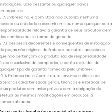
instalações, lucro cessante ou quaisquer danos
emergentes.
A Embreex Ind. e Com. Ltda. não autoriza nenhuma
pessoa ou entidade a assumir em seu nome qualquer outra
responsabilidade relativa à garantia de seus produtos além
das contidas neste termo de garantia.
As despesas decorrentes e consequentes de instalação
de peças não originais da Embreex ou outros acessórios
que não pertençam ao produto são de responsabilidade
única e exclusiva do comprador, e estão excluídos de
qualquer tipo de garantia fornecida pela Embreex.
A Embreex Ind. e Com. Ltda. reserva-se o direito de
alterar as características gerais, técnicas e estéticas de
seus produtos sem aviso prévio e sem a obrigação de
efetuar as mesmas modificações em produtos já
comercializados.
As garantias legal e/ou especial não cobrem: