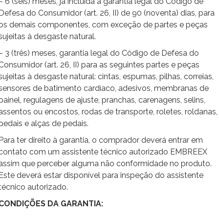
– 6 (seis) meses, já incluída a garantia legal do Código de
Defesa do Consumidor (art. 26, II) de 90 (noventa) dias, para
os demais componentes, com exceção de partes e peças
sujeitas à desgaste natural.
– 3 (três) meses, garantia legal do Código de Defesa do
Consumidor (art. 26, II) para as seguintes partes e peças
sujeitas à desgaste natural: cintas, espumas, pilhas, correias,
sensores de batimento cardíaco, adesivos, membranas de
painel, regulagens de ajuste, pranchas, carenagens, selins,
assentos ou encostos, rodas de transporte, roletes, roldanas,
pedais e alças de pedais.
Para ter direito à garantia, o comprador deverá entrar em
contato com um assistente técnico autorizado EMBREEX
assim que perceber alguma não conformidade no produto.
Este deverá estar disponível para inspeção do assistente
técnico autorizado.
CONDIÇÕES DA GARANTIA: