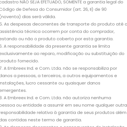
cadastro NÃO SEJA EFETUADO, SOMENTE a garantia legal do
Código de Defesa do Consumidor (art. 26, II) de 90
(noventa) dias será válida.
As despesas decorrentes de transporte do produto até 
assistência técnica ocorrem por conta do comprador,
estando ou não o produto coberto por esta garantia.
A responsabilidade da presente garantia se limita
exclusivamente ao reparo, modificação ou substituição do
produto fornecido.
A Embreex Ind. e Com. Ltda. não se responsabiliza por
danos a pessoas, a terceiros, a outros equipamentos e
instalações, lucro cessante ou quaisquer danos
emergentes.
A Embreex Ind. e Com. Ltda. não autoriza nenhuma
pessoa ou entidade a assumir em seu nome qualquer outra
responsabilidade relativa à garantia de seus produtos além
das contidas neste termo de garantia.