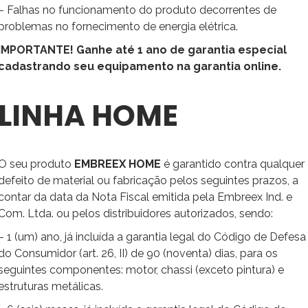
– Falhas no funcionamento do produto decorrentes de
problemas no fornecimento de energia elétrica.
IMPORTANTE! Ganhe até 1 ano de garantia especial
cadastrando seu equipamento na garantia online.
LINHA HOME
O seu produto
EMBREEX HOME
é garantido contra qualquer
defeito de material ou fabricação pelos seguintes prazos, a
contar da data da Nota Fiscal emitida pela Embreex Ind. e
Com. Ltda. ou pelos distribuidores autorizados, sendo:
– 1 (um) ano, já incluída a garantia legal do Código de Defesa
do Consumidor (art. 26, II) de 90 (noventa) dias, para os
seguintes componentes: motor, chassi (exceto pintura) e
estruturas metálicas.